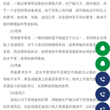
但是，一般总希望塔设备的分离能力高，生产能力大，操作稳定。对
于一个定型的塔设备来说，由于安装上有问题，就可能会达不到以上
的要求。如塔身、塔板、溢流口等，在安装时若不符合要求，都有可
能对精馏操作带来影响。
(1)塔身
塔身要求垂直，一般的倾斜度不能超过千分之一，否则将会在塔
板上造成死区，对于小直径的精馏塔来说，如果塔板的安装是先分节
安装，然后再组装的话，则塔身的不垂直将直接影响全塔的所有塔板
的水平度，使塔的效率降低。
(2)塔板
塔板要求水平，其水平度用水平仪测定不能超过±2毫米。如果
塔板不水平，将造成板面上的液层高度不均，塔内上升蒸汽易从液层
高度较小的浅处穿过，从而降低塔板的效率。
(3)溢流口
溢流口与下层塔板的距离，用根据生产能力和下层塔板的溢流堰
的高度而定。但必须满足溢流口插入受液盘的液体中，以封住上升蒸