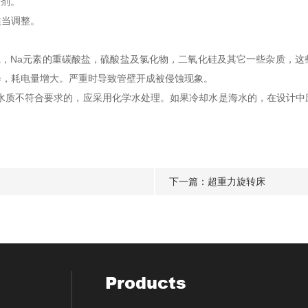
冷剂。
当调整。
，Na元素的重碳酸盐，硫酸盐及氯化物，二氧化硅及其它一些杂质，这
降，耗电量增大。严重时导致管壁开成被侵蚀现象。
果水质不符合要求的，应采用化学水处理。如果冷却水是海水的，在设计中
下一篇：
超重力旋转床
Products