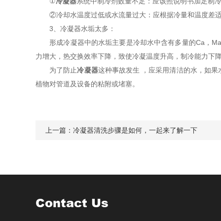
①
冷凝器
系统中制冷剂数量不足：应该照说明书加足制
②冷却水温度过低或水流量过大：应根据冷量和温度差适
3、冷凝器水垢太多：
形成冷凝器中的水垢主要是冷却水中含有多量的Ca，Ma
力增大，热交换效率下降，致使冷凝温度升高，制冷能力下
为了防止
冷凝器
这种事故发生 ，应采用清洁的水，如
植物对管道及设备的粘附或堵塞。
上一篇：
冷凝器清洗步骤是如何，一起来了解一下
Contact Us