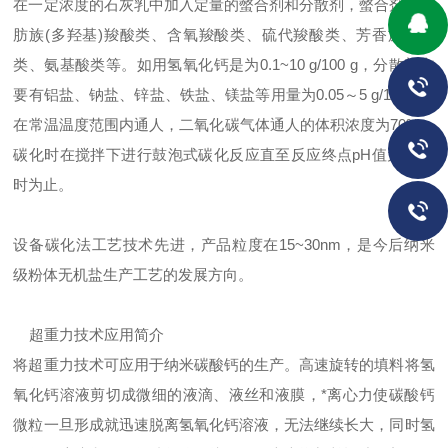
在一定浓度的石灰乳中加入定量的螫合剂和分散剂，螫合剂如脂
肪族(多羟基)羧酸类、含氧羧酸类、硫代羧酸类、芳香族磺酸
类、氨基酸类等。如用氢氧化钙是为0.1~10 g/100 g，分散剂主
要有铝盐、钠盐、锌盐、铁盐、镁盐等用量为0.05～5 g/100 g。
在常温温度范围内通人，二氧化碳气体通人的体积浓度为70%，
碳化时在搅拌下进行鼓泡式碳化反应直至反应终点pH值为7～8
时为止。
设备碳化法工艺技术先进，产品粒度在15~30nm，是今后纳米
级粉体无机盐生产工艺的发展方向。
超重力技术应用简介
将超重力技术可应用于纳米碳酸钙的生产。高速旋转的填料将氢
氧化钙溶液剪切成微细的液滴、液丝和液膜，*离心力使碳酸钙
微粒一旦形成就迅速脱离氢氧化钙溶液，无法继续长大，同时氢