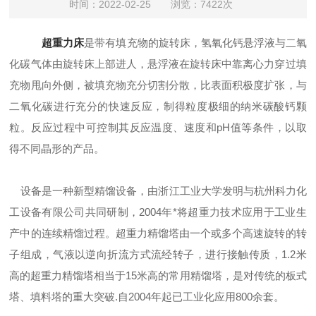
时间：2022-02-25 浏览：7422次
超重力床
是带有填充物的旋转床，氢氧化钙悬浮液与二氧
化碳气体由旋转床上部进人，悬浮液在旋转床中靠离心力穿过填
充物甩向外侧，被填充物充分切割分散，比表面积极度扩张，与
二氧化碳进行充分的快速反应，制得粒度极细的纳米碳酸钙颗
粒。反应过程中可控制其反应温度、速度和pH值等条件，以取
得不同晶形的产品。
设备是一种新型精馏设备，由浙江工业大学发明与杭州科力化
工设备有限公司共同研制，2004年*将超重力技术应用于工业生
产中的连续精馏过程。超重力精馏塔由一个或多个高速旋转的转
子组成，气液以逆向折流方式流经转子，进行接触传质，1.2米
高的超重力精馏塔相当于15米高的常用精馏塔，是对传统的板式
塔、填料塔的重大突破.自2004年起已工业化应用800余套。