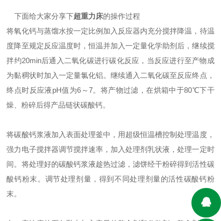
下面给大家分享下
超重力床
的操作过程
将氧化钙与蒸馏水按一定比例加入反应器内充分搅拌降温，待温
度降至规定反应温度时，恒温并加入一定量化学助剂后，继续搅
拌约20min后通入二氧化碳进行碳化反应，当反应进行至产物成
为黏稠状时加入一定量氯化铝。继续通入二氧化碳至反应终点，
终点时反应液pH值为6～7。将产物过滤，在烘箱中于80℃下干
燥、粉碎后得产品链状碳酸钙。
将碳酸钙浆液加入表面处理釜中，用超级恒温槽控制处理温度，
强力电子搅拌器调节搅拌速率，加入处理剂乳状液，处理一定时
间。将处理好的碳酸钙浆液趁热过滤，滤饼经干粉碎得到活性碳
酸钙粉末。调节处理剂量，得到不同处理剂量的活性碳酸钙粉
末。