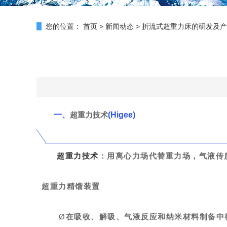
您的位置：
首页
>
新闻动态
>
折流式超重力床的研发及产
一、
超重力技术
(Higee)
超重力技术
：
用离心力场代替重力场，气液传
超重力精馏装置
Ø
在吸收、解吸、
气液反应
和纳米材料制备中