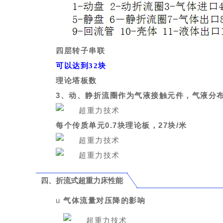
四层转子串联
可以达到
32
块
理论塔板数
3
、动、静折流圈作为气液接触元件，气液分
每个传质单元
0.7
块理论板，
27
块
/
米
四、折流式超重力床性能
u
气体流量对压降的影响