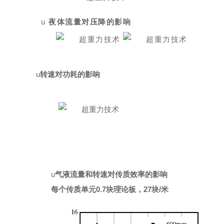
u
夜体流量对压降的影响
u
转速对功耗的影响
u
气液流量和转速对传质效率的影响
每个传质单元
0.7
块理论板，
27
块
/
米