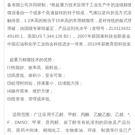
备有限公司共同研制，*将超重力技术应用于工业生产中的连续精馏
馏设备由一个或多个高速旋转的转子组成，气液以逆向折流方式流
触传质，1.2米高的相当于15米高的常用精馏塔，是对传统的板式塔
突破，由国级专家组鉴定，产品达到先水平（发明号：ZL011343214、Z
49145.1、美国US 7,344,126 B2）。2007年获国家科技创新基金
中国石油和化学工业协会科技进步一等奖，2010年获教育部科技发
超重力精馏技术的优势：
⑴性能好、效率高、能耗低；
⑵高度低、体积小，安全可靠；
⑶处理时间短，持液量小，抗堵能力强；
⑷操作简单、维护方便；
⑸投资省、管理成本低。
适用范围：广泛应用于乙醇、甲醇、丙酮、乙酸乙酯、乙腈、*、
F、DMSO、甲苯、异丙醇、叔丁醇等有机溶剂的回收及产品分
药、医药中间体、精细化工、生物柴油、环保、制酒等行业已产业