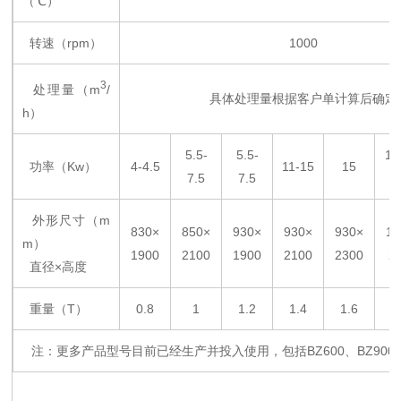
（℃）
转速（rpm）
1000
3
处理量（m
/
具体处理量根据客户单计算后确定
h）
5.5-
5.5-
15
功率（Kw）
4-4.5
11-15
15
7.5
7.5
外形尺寸（m
830×
850×
930×
930×
930×
11
m）
1900
2100
1900
2100
2300
2
直径×高度
重量（T）
0.8
1
1.2
1.4
1.6
1
注：更多产品型号目前已经生产并投入使用，包括BZ600、BZ900、