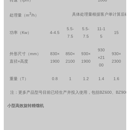
转速（rpm）
1000
3
具体处理量根据客户单计算后确
处理量（m
/h）
5.5-
5.5-
11-1
功率（Kw）
4-4.5
15
7.5
7.5
5
930
外形尺寸（mm）
830×
850×
930×
930×
×21
直径×高度
1900
2100
1900
2300
00
重量（T）
0.8
1
1.2
1.4
1.6
注：更多产品型号目前已经生产并投入使用，包括BZ600、BZ900、
小型高效旋转精馏机