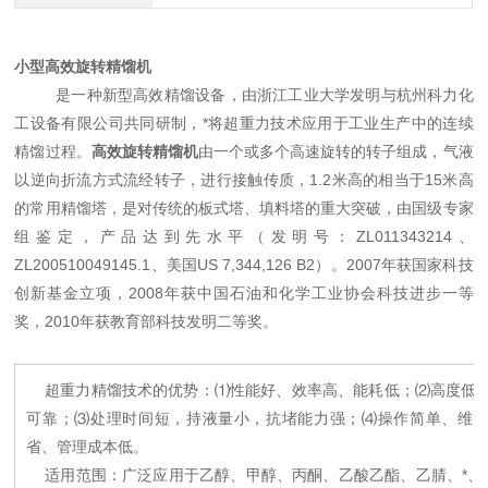
小型高效旋转精馏机
是一种新型高效精馏设备，由浙江工业大学发明与杭州科力化
工设备有限公司共同研制，*将超重力技术应用于工业生产中的连续
精馏过程。
高效旋转精馏机
由一个或多个高速旋转的转子组成，气液
以逆向折流方式流经转子，进行接触传质，1.2米高的相当于15米高
的常用精馏塔，是对传统的板式塔、填料塔的重大突破，由国级专家
组鉴定，产品达到先水平（发明号：ZL011343214、
ZL200510049145.1、美国US 7,344,126 B2）。2007年获国家科技
创新基金立项，2008年获中国石油和化学工业协会科技进步一等
奖，2010年获教育部科技发明二等奖。
超重力精馏技术的优势：⑴性能好、效率高、能耗低；⑵高度低
可靠；⑶处理时间短，持液量小，抗堵能力强；⑷操作简单、维
省、管理成本低。
适用范围：广泛应用于乙醇、甲醇、丙酮、乙酸乙酯、乙腈、*、