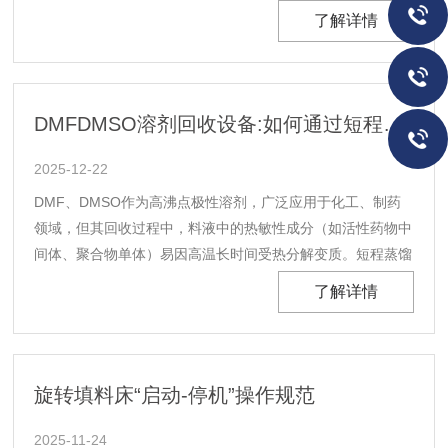
为推动工业废水达标排放、固废减量化处理的核心装备。在工
了解详情
业废水处理领域，卧式刮刀离心机主要用于高浓度有机废水与
无机废水的固液分离。针对化工、印染、造纸等行业产生......
DMFDMSO溶剂回收设备:如何通过短程蒸馏实现无热敏物质损失？
2025-12-22
DMF、DMSO作为高沸点极性溶剂，广泛应用于化工、制药
领域，但其回收过程中，料液中的热敏性成分（如活性药物中
间体、聚合物单体）易因高温长时间受热分解变质。短程蒸馏
技术凭借“高真空、低沸点、短停留”的核心优势，可实现溶剂
了解详情
与热敏物质的高效分离，且全程无热敏成分损失，回收率可达
95%以上。该技术的核心原理是利用分子蒸馏的传......
旋转填料床“启动-停机”操作规范
2025-11-24