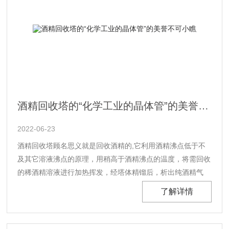
酒精回收塔的“化学工业的晶体管”的美誉不可小瞧
2022-06-23
酒精回收塔顾名思义就是回收酒精的,它利用酒精沸点低于不
及其它溶液沸点的原理，用稍高于酒精沸点的温度，将需回收
的稀酒精溶液进行加热挥发，经塔体精镏后，析出纯酒精气
体，提高酒精溶液的浓度，达到回收酒精的目的.酒精回收塔
了解详情
具体实现过程是：作为连续相的气体由进气口进入壳体，在压
差的作用下从转子外侧沿着静折流圈与动折流圈之间的间隙曲
折地由外向中心流动，后经出气口离开床体......