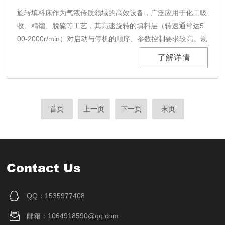
旋转填料床作为气液传质领域的高效设备，广泛应用于化工吸
收、精馏、脱硫等工艺，其高速旋转的填料层（转速通常达5
00-2000r/min）对启动与停机的顺序、参数控制要求较高。规
范的“启动-停机”操作是保障设备运行安全、延长使用寿命、提
了解详情
升工艺效率的核心前提，需严格遵循“先准备、后启动，先降
负荷、后停机”的原则，兼顾机械稳定......
首页
上一页
下一页
末页
Contact Us
QQ：1535977408
邮箱：1064918590@qq.com