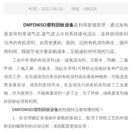
时间：2021-06-23 浏览：4862次
DMFDMSO溶剂回收设备
是利用蒸馏原理：通过加热
蒸发溶剂变成气态,蒸气进入冷却系统液化流出，这样就回收到
洁净的有机溶剂。从而使废的、脏的、旧的有机溶剂再生，循环
再利用。既能节省大量采购成本，又能减轻对环境的污染。
工业中常用的有机溶剂(如：碳氢清洗剂，天那水，丙酮，二氯
甲烷、三氯乙烯、洗板水、洗缸水等等)可帮助企业做好各种产品的
清洗工序，在完成清洗任务后的有机溶剂混合着各种物质，可能是发
黑发黄发绿，清洗剂变得浑浊，失去清洗力的有机溶剂成了工业废
物，作为使用方，不能将废溶剂一弃了之，为了环保，须将废溶剂做
好回收处理再利用。
DMFDMSO溶剂回收设备
的性能特点都有哪些呢？
1、在合理确定各项操作参数的基础上，取消了传统工艺的对脱
附后的吸附剂的冷却过程；系统配置更加合理；