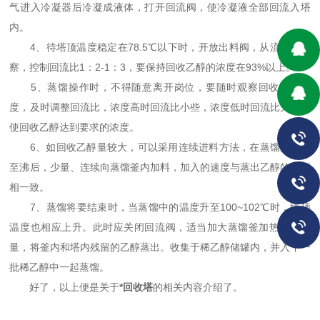
气进入冷凝器后冷凝成液体，打开回流阀，使冷凝液全部回流入塔
内。
4、待塔顶温度稳定在78.5℃以下时，开放出料阀，从流量计观
察，控制回流比1：2-1：3，要保持回收乙醇的浓度在93%以上。
5、蒸馏操作时，不得随意离开岗位，要随时观察回收乙醇浓
度，及时调整回流比，浓度高时回流比小些，浓度低时回流比大些。
使回收乙醇达到要求的浓度。
6、如回收乙醇量较大，可以采用连续进料方法，在蒸馏釜加热
至沸后，少量、连续向蒸馏釜内加料，加入的速度与蒸出乙醇的速度
相一致。
7、蒸馏将要结束时，当蒸馏中的温度升至100~102℃时，塔顶
温度也相应上升。此时应关闭回流阀，适当加大蒸馏釜加热蒸气流
量，将釜内和塔内残留的乙醇蒸出。收集于稀乙醇储罐内，并入下一
批稀乙醇中一起蒸馏。
好了，以上便是关于
*回收塔
的相关内容介绍了。