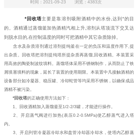
时间：2021-09-23 浏览：4383次
*回收塔
主要是靠溶剂吸附酒精中的水份,达到*的目
的。酒精通过蒸馏釜加热酒精汽相上升,溶剂从塔顶流下交叉达
到脱水目的,在控制温度的同时可把酒精中其它杂质除掉。
含水及杂质溶剂通过溶剂提纯釜在一定的负压和温度作用下,提
出杂质。回收塔把溶剂提纯塔所提杂质再蒸馏,回收酒精。本装置采
用高效的陶瓷制波纹填料。蒸馏塔体采用不锈钢制作，从而防止了铁
屑填塞填料的现象，延长了装置的使用期限。本装置中凡接触酒精的
设备部分如冷凝器、稳压罐、冷却蛇管等均采用不锈钢，以确保成品
酒精不被污染。
*回收塔
的正确使用方法如下：
1、回收酒精加入蒸馏釜至1/2-2/3罐，才能进行操作。
2、开启蒸气阀进行加热(表压0.2-0.5MPa)使乙醇蒸气进入塔
内。
3、开启列管冷凝器冷却水和盘管冷却器冷却水，使塔内乙醇蒸