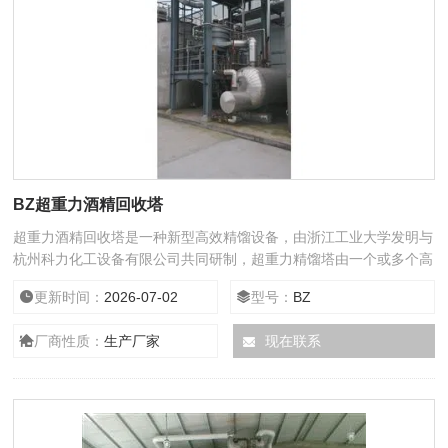
BZ超重力酒精回收塔
超重力酒精回收塔是一种新型高效精馏设备，由浙江工业大学发明与
杭州科力化工设备有限公司共同研制，超重力精馏塔由一个或多个高
速旋转的转子组成，气液以逆向折流方式流经转子，进行接触传质，
更新时间：
2026-07-02
型号：
BZ
1.2米高的超重力精馏塔相当于15米高的常用精馏塔，是对传统的板
式塔、填料塔的重大突破。
厂商性质：
生产厂家
现在联系