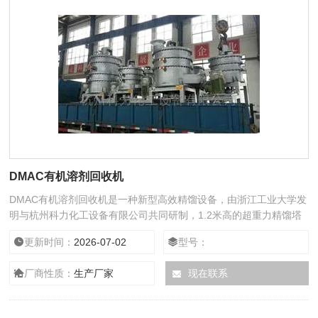
DMAC有机溶剂回收机
DMAC有机溶剂回收机是一种新型高效精馏设备，由浙江工业大学发
明与杭州科力化工设备有限公司共同研制，1.2米高的超重力精馏塔
相当于15米高的常用精馏塔，是对传统的板式塔、填料塔的重大突
更新时间：
2026-07-02
型号：
破。自2004年起已工业化应用600余套。
厂商性质：
生产厂家
现在联系