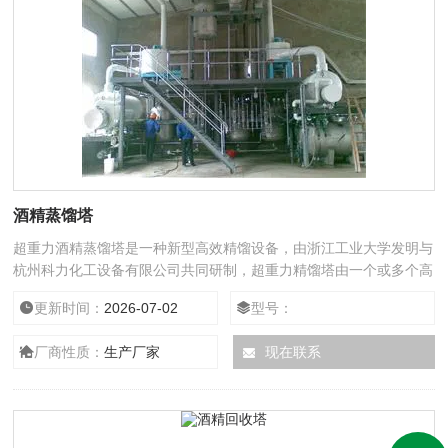
酒精蒸馏塔
超重力酒精蒸馏塔是一种新型高效精馏设备，由浙江工业大学发明与
杭州科力化工设备有限公司共同研制，超重力精馏塔由一个或多个高
速旋转的转子组成，气液以逆向折流方式流经转子，进行接触传质，
更新时间：
2026-07-02
型号：
1.2米高的超重力精馏塔相当于15米高的常用精馏塔，是对传统的板
式塔、填料塔的重大突破。
厂商性质：
生产厂家
现在联系