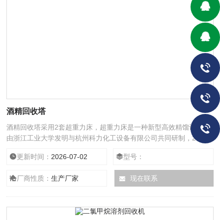
酒精回收塔
酒精回收塔采用2套超重力床，超重力床是一种新型高效精馏设备，
由浙江工业大学发明与杭州科力化工设备有限公司共同研制，2004
年*将超重力技术应用于工业生产中的连续精馏过程。超重力床由一
更新时间：
2026-07-02
型号：
个或多个高速旋转的转子组成，气液以逆向折流方式流经转子，进行
接触传质，1.2米高的超重力床相当于15米高的常用精馏塔。整套装
厂商性质：
生产厂家
现在联系
置可方便地设置在厂房内。