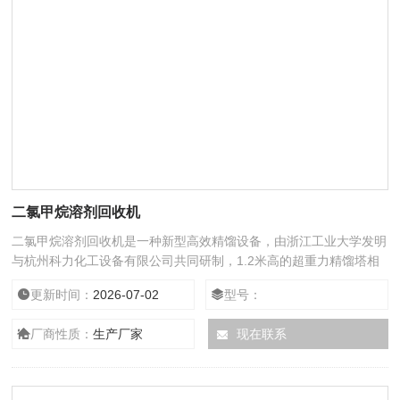
二氯甲烷溶剂回收机
二氯甲烷溶剂回收机是一种新型高效精馏设备，由浙江工业大学发明
与杭州科力化工设备有限公司共同研制，1.2米高的超重力精馏塔相
当于15米高的常用精馏塔，是对传统的板式塔、填料塔的重大突
更新时间：
2026-07-02
型号：
破。自2004年起已工业化应用600余套
厂商性质：
生产厂家
现在联系