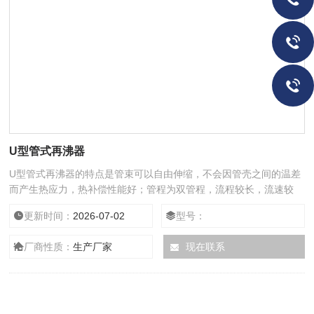
U型管式再沸器
U型管式再沸器的特点是管束可以自由伸缩，不会因管壳之间的温差
而产生热应力，热补偿性能好；管程为双管程，流程较长，流速较
高，传热性能较好；承压能力强；管束可从壳体内抽出，便于检修和
更新时间：
2026-07-02
型号：
清洗，且结构简单，造价便宜。
厂商性质：
生产厂家
现在联系