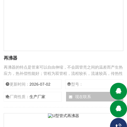
再沸器
再沸器的特点是管束可以自由伸缩，不会因管壳之间的温差而产生热
应力，热补偿性能好；管程为双管程，流程较长，流速较高，传热性
能较好；承压能力强；管束可从壳体内抽出，便于检修和清洗，且结
更新时间：
2026-07-02
型号：
构简单，造价便宜。
厂商性质：
生产厂家
现在联系